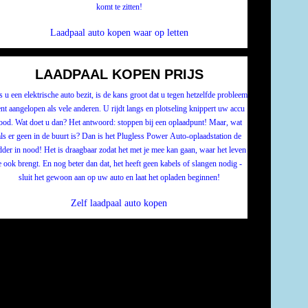
komt te zitten!
Laadpaal auto kopen waar op letten
LAADPAAL KOPEN PRIJS
s u een elektrische auto bezit, is de kans groot dat u tegen hetzelfde probleem
nt aangelopen als vele anderen. U rijdt langs en plotseling knippert uw accu
ood. Wat doet u dan? Het antwoord: stoppen bij een oplaadpunt! Maar, wat
als er geen in de buurt is? Dan is het Plugless Power Auto-oplaadstation de
dder in nood! Het is draagbaar zodat het met je mee kan gaan, waar het leven
e ook brengt. En nog beter dan dat, het heeft geen kabels of slangen nodig -
sluit het gewoon aan op uw auto en laat het opladen beginnen!
Zelf laadpaal auto kopen