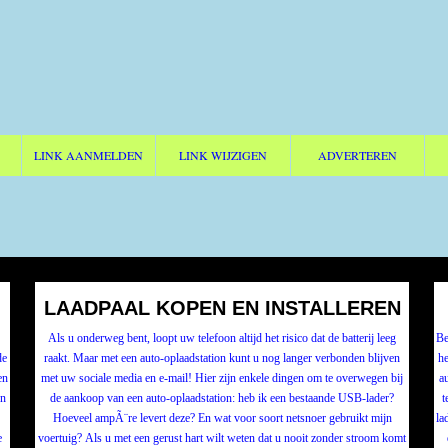
LINK AANMELDEN
LINK WIJZIGEN
ADVERTEREN
LAADPAAL KOPEN EN INSTALLEREN
Als u onderweg bent, loopt uw telefoon altijd het risico dat de batterij leeg
Ben
de
raakt. Maar met een auto-oplaadstation kunt u nog langer verbonden blijven
he
en
met uw sociale media en e-mail! Hier zijn enkele dingen om te overwegen bij
a
en
de aankoop van een auto-oplaadstation: heb ik een bestaande USB-lader?
t
Hoeveel ampÃ¨re levert deze? En wat voor soort netsnoer gebruikt mijn
la
e
voertuig? Als u met een gerust hart wilt weten dat u nooit zonder stroom komt