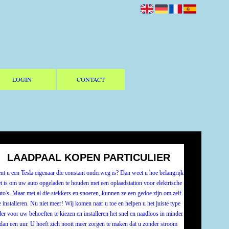
LOGIN
CONTACT
LAADPAAL KOPEN PARTICULIER
t u een Tesla eigenaar die constant onderweg is? Dan weet u hoe belangrijk
t is om uw auto opgeladen te houden met een oplaadstation voor elektrische
uto's. Maar met al die stekkers en snoeren, kunnen ze een gedoe zijn om zelf
e installeren. Nu niet meer! Wij komen naar u toe en helpen u het juiste type
der voor uw behoeften te kiezen en installeren het snel en naadloos in minder
dan een uur. U hoeft zich nooit meer zorgen te maken dat u zonder stroom