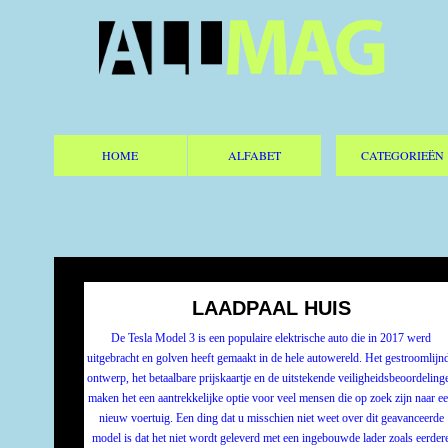
HOME
ALFABET
CATEGORIEËN
LAADPAAL HUIS
De Tesla Model 3 is een populaire elektrische auto die in 2017 werd
uitgebracht en golven heeft gemaakt in de hele autowereld. Het gestroomlijn
ontwerp, het betaalbare prijskaartje en de uitstekende veiligheidsbeoordeling
maken het een aantrekkelijke optie voor veel mensen die op zoek zijn naar e
nieuw voertuig. Een ding dat u misschien niet weet over dit geavanceerde
model is dat het niet wordt geleverd met een ingebouwde lader zoals eerder