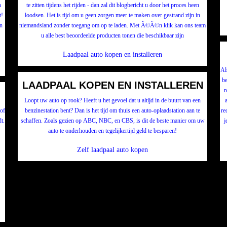
n
te zitten tijdens het rijden - dan zal dit blogbericht u door het proces heen
t!
loodsen. Het is tijd om u geen zorgen meer te maken over gestrand zijn in
n
niemandsland zonder toegang om op te laden. Met Ã©Ã©n klik kan ons team
u alle best beoordeelde producten tonen die beschikbaar zijn
Laadpaal auto kopen en installeren
Al
be
LAADPAAL KOPEN EN INSTALLEREN
r
Loopt uw auto op rook? Heeft u het gevoel dat u altijd in de buurt van een
 of
benzinestation bent? Dan is het tijd om thuis een auto-oplaadstation aan te
re
t.
schaffen. Zoals gezien op ABC, NBC, en CBS, is dit de beste manier om uw
j
auto te onderhouden en tegelijkertijd geld te besparen!
Zelf laadpaal auto kopen
k