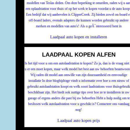
modellen van Teslas deden. Om deze beperking te omzeilen, raden wij u aa
een oplaadstation voor thuis of op het werk te kopen voordat u de auto koop
Een bedrijf dat wij aanbevelen is ClipperCreek. Zij bieden zowel on-board e
off-board laders, evenals adapters die kunnen worden gebruikt op andere
merken en modellen van auto's! Als u geÃ¯nteresseerd bent in
Laadpaal auto kopen en installeren
LAADPAAL KOPEN ALFEN
Is het tijd voor u om een autolaadstation te kopen? Zo ja, dan is de vraag niet
u er een moet kopen, maar welk model het best aan uw behoeften beantwoord
Wij raden dit model aan omwille van zijn duurzaamheid en eenvoudige
installatie In deze blogbijdrage vindt u informatie over hoe u een nieuw of
gebruikt autolaadstation koopt en welk soort laadstations voor thuisgebrui
beschikbaar zijn. Het biedt ook nuttige tips over hoe ze te installeren in uw
garage of ergens anders die past bij uw behoeften Hebt u hulp nodig om te
beslissen welk autolaadstation voor u geschikt is? Contacteer ons vandaag
nog!
Laadpaal auto kopen prijs